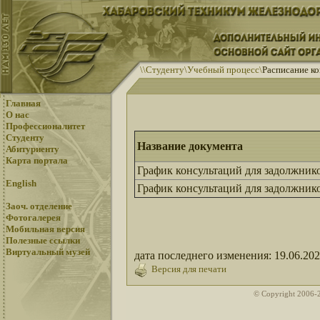
\
\
Студенту
\
Учебный процесс
\
Расписание к
Главная
О нас
Профессионалитет
Студенту
Название документа
Абитуриенту
Карта портала
График консультаций для задолжник
English
График консультаций для задолжник
Заоч. отделение
Фотогалерея
Мобильная версия
Полезные ссылки
Виртуальный музей
дата последнего изменения: 19.06.20
Версия для печати
© Copyright 2006-