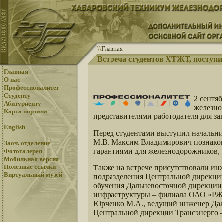
\
\
Главная
Встреча студентов ХТЖТ, поступи
Главная
О нас
Профессионалитет
Студенту
2 сентя
Абитуриенту
железно
Карта портала
представителями работодателя для з
English
Перед студентами выступил началь
М.В. Максим Владимирович познако
Заоч. отделение
гарантиями для железнодорожников, 
Фотогалерея
Мобильная версия
Полезные ссылки
Также на встрече присутствовали ин
Виртуальный музей
подразделения Центральной дирекции
обучения Дальневосточной дирекции
инфраструктуры – филиала ОАО «РЖД
Юрченко М.А., ведущий инженер Дал
Центральной дирекции Трансэнерго