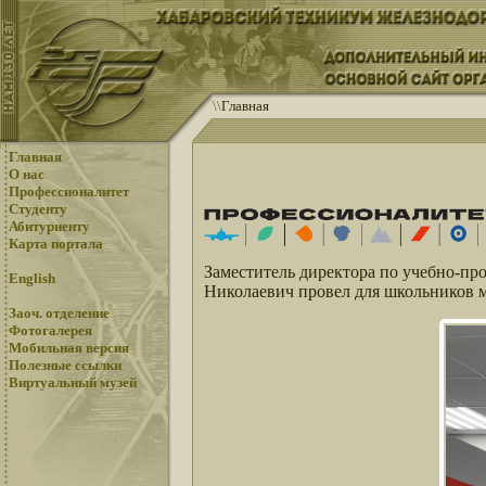
\
\
Главная
Главная
О нас
Профессионалитет
Студенту
Абитуриенту
Карта портала
Заместитель директора по учебно-пр
English
Николаевич провел для школьников м
Заоч. отделение
Фотогалерея
Мобильная версия
Полезные ссылки
Виртуальный музей