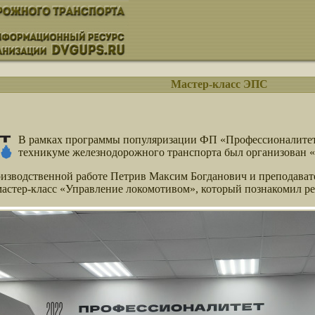
Мастер-класс ЭПС
В рамках программы популяризации ФП «Профессионалитет»
техникуме железнодорожного транспорта был организован 
оизводственной работе Петрив Максим Богданович и преподава
астер-класс «Управление локомотивом», который познакомил р