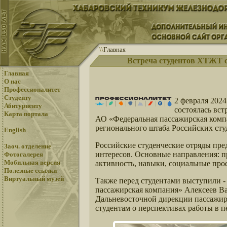
\
\
Главная
Встреча студентов ХТЖТ 
Главная
О нас
Профессионалитет
Студенту
2 февраля 2024
Абитуриенту
состоялась вс
Карта портала
АО «Федеральная пассажирская комп
регионального штаба Российских сту
English
Российские студенческие отряды пре
Заоч. отделение
интересов. Основные направления: пр
Фотогалерея
Мобильная версия
активность, навыки, социальные прое
Полезные ссылки
Виртуальный музей
Также перед студентами выступили 
пассажирская компания» Алексеев В
Дальневосточной дирекции пассажир
студентам о перспективах работы в п