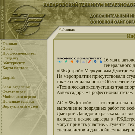
\
\
Главная
Инф
Главная
О нас
Профессионалитет
Студенту
16 мая в акто
Абитуриенту
генерального 
Карта портала
«РЖДстрой» Меркуловым Дмитрием 
На мероприятии присутствовали студ
English
также специальности «Обеспечение 
«Техническая эксплуатация транспор
Заоч. отделение
Фотогалерея
Амбассадоры «Профессионалитета».
Мобильная версия
Полезные ссылки
АО «РЖДстрой» — это строительно-
Виртуальный музей
выполнение подрядных работ по всей
Дмитрий Давидович рассказал о свое
их ждет в начале карьеры в «РЖДстро
могут принять участие. Студенты те
специалистов и дальнейшем карьерн