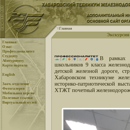
\
\
Главная
Экскурсия
Главная
О нас
Профессионалитет
Студенту
В рамках 
Абитуриенту
школьников 9 класса железно
Карта портала
детской железной дороге, 
English
Хабаровском техникуме желе
историко-патриотической выс
Заоч. отделение
Фотогалерея
ХТЖТ почетный железнодорож
Мобильная версия
Полезные ссылки
Виртуальный музей