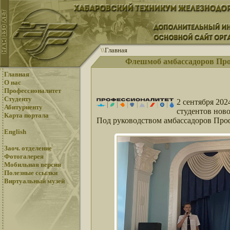
\
\
Главная
Флешмоб амбассадоров Про
Главная
О нас
Профессионалитет
Студенту
2 сентября 202
Абитуриенту
студентов нов
Карта портала
Под руководством амбассадоров Про
English
Заоч. отделение
Фотогалерея
Мобильная версия
Полезные ссылки
Виртуальный музей