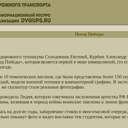
Поезд Победы
нодорожного техникума Солодовник Евгений, Курбин Александр
Победы», которая является первой в мире иммерсивной, (то ес
оезде.
 10 тематических вагонов, где были представлены более 150 ск
кций, модели военной техники в компьютерной графике. В эксп
 же скульптур стали реальные фотографии.
проводила Лидия, которую озвучивала заслуженная артистка РФ 
нны, возившая в период войны воинские эшелоны к линии фрон
сь на долгие годы, хабаровчане стояли в многочасовой очеред
ьно покажут фото и видео выставки тем студентам, которые не 