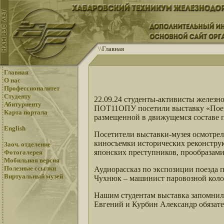
\
\
Главная
Главная
О нас
Профессионалитет
Студенту
22.09.24 студенты-активисты желез
Абитуриенту
ПОТ11ОПУ посетили выставку «Поезд 
Карта портала
размещенной в движущемся составе п
English
Посетители выставки-музея осмотрели
киносъемки исторических реконстру
Заоч. отделение
японских преступников, прообразами
Фотогалерея
Мобильная версия
Полезные ссылки
Аудиорассказ по экспозиции поезда 
Виртуальный музей
Чухнюк – машинист паровозной коло
Нашим студентам выставка запомнила
Евгений и Курбин Александр обязател