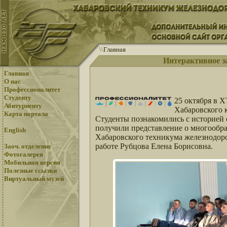
\
\
Главная
Интерактивное з
Главная
О нас
Профессионалитет
Студенту
25 октября в 
Абитуриенту
Хабаровского 
Карта портала
Студенты познакомились с историей 
получили представление о многообраз
English
Хабаровского техникума железнодоро
работе Рубцова Елена Борисовна.
Заоч. отделение
Фотогалерея
Мобильная версия
Полезные ссылки
Виртуальный музей