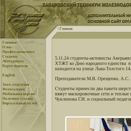
\
\
Главная
Главная
О нас
Профессионалитет
Студенту
5.11.24 студенты-активисты Аверья
Абитуриенту
ХТЖТ ко Дню народного единства в 
Карта портала
находится на улице Льва-Толстого 14
English
Преподаватели М.В. Орещенко, А.С. 
Заоч. отделение
Студенты принесли два пакета шерс
Фотогалерея
вяжут маскировочные сети и теплые 
Мобильная версия
Полезные ссылки
Чуклинова Г.И. и социальный педагог
Виртуальный музей