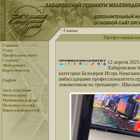
\
\
Главная
Профессиональн
Главная
О нас
Профессионалитет
Студенту
12 апреля 202
Абитуриенту
Хабаровском т
Карта портала
категории Белозеров Игорь Николаев
амбассадорами профессионалитета п
English
локомотивом на тренажере». Школьн
Заоч. отделение
Фотогалерея
Мобильная версия
Полезные ссылки
Виртуальный музей