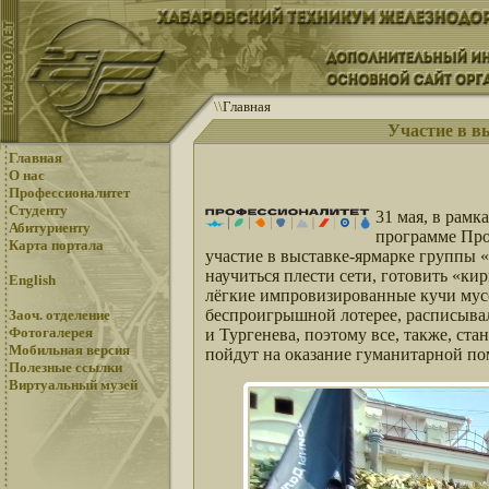
\
\
Главная
Участие в в
Главная
О нас
Профессионалитет
Студенту
31 мая, в рамк
Абитуриенту
программе Про
Карта портала
участие в выставке-ярмарке группы
научиться плести сети, готовить «ки
English
лёгкие импровизированные кучи мусо
беспроигрышной лотерее, расписыва
Заоч. отделение
Фотогалерея
и Тургенева, поэтому все, также, с
Мобильная версия
пойдут на оказание гуманитарной п
Полезные ссылки
Виртуальный музей