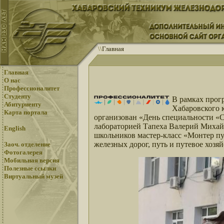
\
\
Главная
Главная
О нас
Профессионалитет
Студенту
В рамках прог
Абитуриенту
Хабаровского 
Карта портала
организован «День специальности «С
лабораторией Тапеха Валерий Михайл
English
школьников мастер-класс «Монтер пу
железных дорог, путь и путевое хозяй
Заоч. отделение
Фотогалерея
Мобильная версия
Полезные ссылки
Виртуальный музей