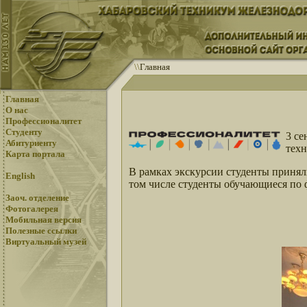
\
\
Главная
Главная
О нас
Профессионалитет
Студенту
3 се
Абитуриенту
техн
Карта портала
В рамках экскурсии студенты принял
English
том числе студенты обучающиеся по
Заоч. отделение
Фотогалерея
Мобильная версия
Полезные ссылки
Виртуальный музей