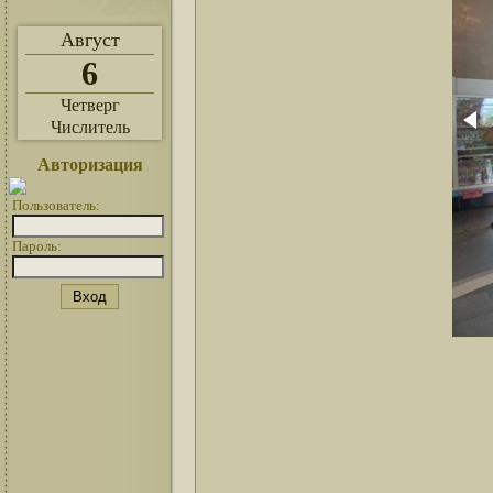
Август
6
Четверг
Числитель
Авторизация
Пользователь:
Пароль: