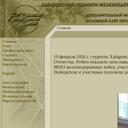
\
\
Главная
Главная
О нас
Профессионалитет
Студенту
19 февраля 2026 г. студенты Хабаро
Абитуриенту
Отечества. Ребята показали свои на
Карта портала
98563 железнодорожных войск, учас
Победители и участники получили д
English
Заоч. отделение
Фотогалерея
Мобильная версия
Полезные ссылки
Виртуальный музей