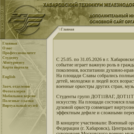
\
\
Главная
Главная
О нас
Профессионалитет
Студенту
С 25.05. по 31.05.2026 в г. Хабаров
Абитуриенту
событие играет важную роль в гражд
Карта портала
поколения, воспитании духовно-нра
На площади Славы собрались полные
English
детей, молодежи и людей всех возра
военные оркестры других стран, муз
Заоч. отделение
Фотогалерея
Мобильная версия
Студенты групп ДОТ11ВАГ, ДОТ11Т
Полезные ссылки
искусству. На площади состоялся пла
Виртуальный музей
духовой оркестр совмещает виртуозн
эффектным дефиле и сложными переп
В концерте участвовали: Военный ор
Федерации (г. Хабаровск), Централь
суворовцев Московского военно-муз